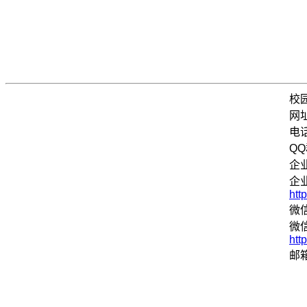
校
网
电话
QQ
企
企
htt
微信
微
htt
邮箱