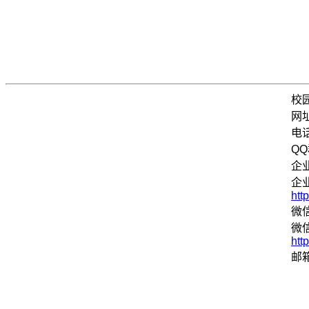
校
网
电话
QQ
企
企
htt
微信
微
htt
邮箱